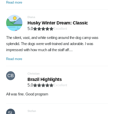
Read more
Diana
Husky Winter Dream: Classic
5.0
Excellent
The silent, vast, and white setting around the dog camp was
splendid. The dogs were well-trained and adorable. I was
impressed with how much all the staff aff…
Read more
Christian
CB
Brazil Highlights
5.0
Excellent
All was fine. Good program
Stefan
SL