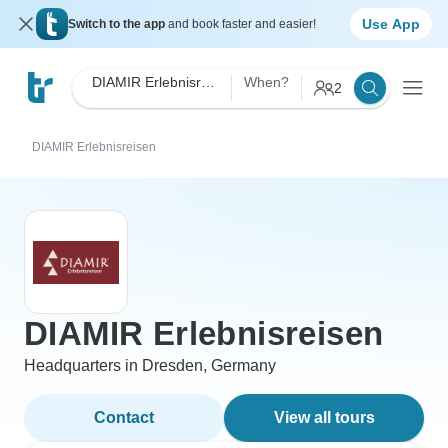
Use App
Switch to the app
and book faster and easier!
DIAMIR Erlebnisreisen
When?
2
DIAMIR Erlebnisreisen
DIAMIR Erlebnisreisen
Headquarters in Dresden, Germany
Contact
View all tours